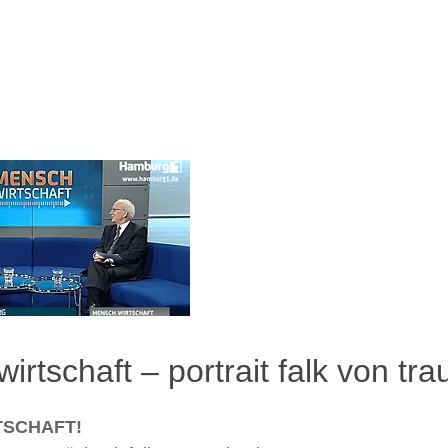
SKIP TO CONTENT
MENU
irtschaft – portrait falk von tr
TSCHAFT!