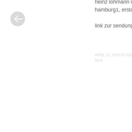
heinz lohmann i
« Previous Post
hamburg1, erst
link zur sendun
APRIL 11, 2014
BY
AD
BILD
Post navigation